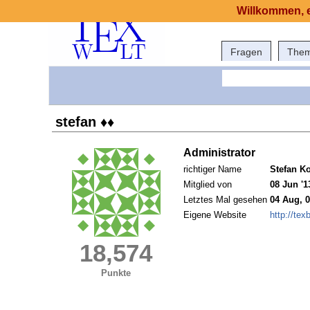
Willkommen, e
Fragen
The
stefan ♦♦
Administrator
richtiger Name
Stefan Ko
Mitglied von
08 Jun '1
Letztes Mal gesehen
04 Aug, 0
Eigene Website
http://tex
18,574
Punkte