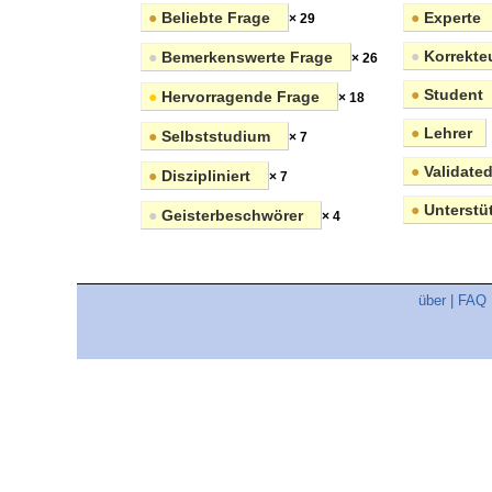
●
Beliebte Frage
●
Experte
× 29
●
Korrekte
●
Bemerkenswerte Frage
× 26
●
Student
●
Hervorragende Frage
× 18
●
Lehrer
●
Selbststudium
× 7
●
Validated
●
Diszipliniert
× 7
●
Unterstüt
●
Geisterbeschwörer
× 4
über
|
FAQ