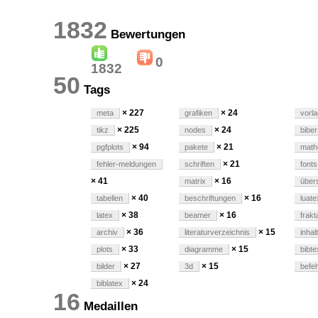
1832
Bewertungen
0
1832
50
Tags
× 227
× 24
meta
grafiken
vorl
× 225
× 24
tikz
nodes
biber
× 94
× 21
pgfplots
pakete
math
× 21
fehler-meldungen
schriften
fonts
× 41
× 16
matrix
übers
× 40
× 16
tabellen
beschriftungen
luate
× 38
× 16
latex
beamer
frakt
× 36
× 15
archiv
literaturverzeichnis
inhal
× 33
× 15
plots
diagramme
bibte
× 27
× 15
bilder
3d
befeh
× 24
biblatex
16
Medaillen