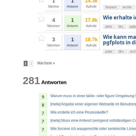
1
1
14.3k
Stimme
Antwort
Aufrufe
foreach
archiv
Wie erhalte 
4
1
17.8k
Stimmen
Antwort
Aufrufe
plots
tikz
pgfp
Wie kann man
3
1
18.7k
pgfplots in 
Stimmen
Antwort
Aufrufe
polar
tikz
arch
Nächste »
1
2
281
Antworten
Warum muss in einer table- oder figure-Umgebung \
9
[meta] Angabe einer eigenen Webseite im Benutzerp
8
Wie erstelle ich eine Prozesskette?
7
[meta] Muss eine Antwort zwingend vollständigen C
7
Wie forciere ich waagerechte oder senkrechte Linie
7