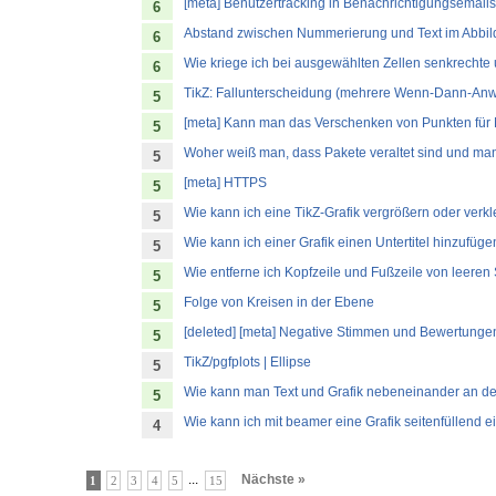
[meta] Benutzertracking in Benachrichtigungsemails
6
Abstand zwischen Nummerierung und Text im Abbil
6
Wie kriege ich bei ausgewählten Zellen senkrechte
6
TikZ: Fallunterscheidung (mehrere Wenn-Dann-Anw
5
[meta] Kann man das Verschenken von Punkten für
5
Woher weiß man, dass Pakete veraltet sind und man
5
[meta] HTTPS
5
Wie kann ich eine TikZ-Grafik vergrößern oder verk
5
Wie kann ich einer Grafik einen Untertitel hinzufüg
5
Wie entferne ich Kopfzeile und Fußzeile von leeren
5
Folge von Kreisen in der Ebene
5
[deleted] [meta] Negative Stimmen und Bewertunge
5
TikZ/pgfplots | Ellipse
5
Wie kann man Text und Grafik nebeneinander an de
5
Wie kann ich mit beamer eine Grafik seitenfüllend 
4
...
Nächste »
1
2
3
4
5
15