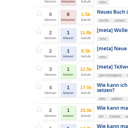
Stimmen
Antworten
Aufrufe
meta
Neues Buch 
0
0
1.5k
Stimmen
Antworten
Aufrufe
bücher
context
[meta] Wolle
2
1
11.8k
Stimmen
Antwort
Aufrufe
meta
[meta] Neue
2
1
8.3k
Stimmen
Antwort
Aufrufe
meta
[meta] TeXwe
3
1
12.5k
Stimmen
Antwort
Aufrufe
geschwindigkeit
Wie kann ich
4
1
17.5k
setzen?
Stimmen
Antwort
Aufrufe
plots
pgfplots
Wie kann man
2
1
15.5k
Stimmen
Antwort
Aufrufe
tikz
fraktale
p
Wie kann man