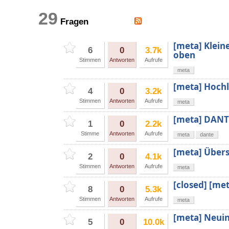
29
Fragen
[meta] Klein
6
0
3.7k
oben
Stimmen
Antworten
Aufrufe
meta
[meta] Hochl
4
0
3.2k
Stimmen
Antworten
Aufrufe
meta
[meta] DANT
1
0
2.2k
Stimme
Antworten
Aufrufe
meta
dante
[meta] Übers
2
0
4.1k
Stimmen
Antworten
Aufrufe
meta
[closed] [me
8
0
5.3k
Stimmen
Antworten
Aufrufe
meta
[meta] Neuin
5
0
10.0k