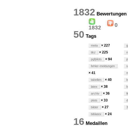
1832
Bewert
0
1832
50
Tags
× 227
meta
g
× 225
tikz
n
× 94
pgfplots
p
fehler-meldungen
s
× 41
m
× 40
tabellen
b
× 38
latex
× 36
archiv
l
× 33
plots
d
× 27
bilder
3
× 24
biblatex
16
Medaillen