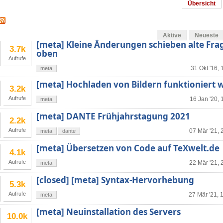
Übersicht
Aktive
Neueste
[meta] Kleine Änderungen schieben alte Fra
3.7k
oben
Aufrufe
31 Okt '16, 
meta
[meta] Hochladen von Bildern funktioniert 
3.2k
Aufrufe
16 Jan '20, 
meta
[meta] DANTE Frühjahrstagung 2021
2.2k
Aufrufe
07 Mär '21, 
meta
dante
[meta] Übersetzen von Code auf TeXwelt.de
4.1k
Aufrufe
22 Mär '21, 
meta
[closed] [meta] Syntax-Hervorhebung
5.3k
Aufrufe
27 Mär '21, 
meta
[meta] Neuinstallation des Servers
10.0k