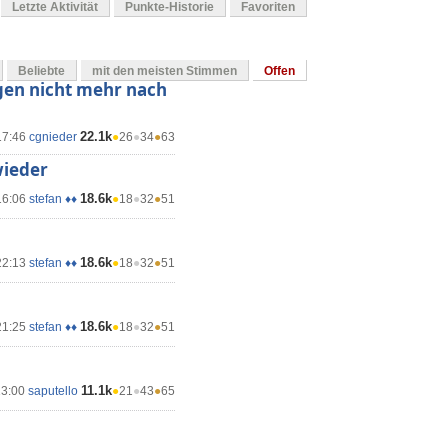
Letzte Aktivität
Punkte-Historie
Favoriten
Beliebte
mit den meisten Stimmen
Offen
gen nicht mehr nach
22.1k
17:46
cgnieder
●
26
●
34
●
63
wieder
18.6k
16:06
stefan ♦♦
●
18
●
32
●
51
18.6k
22:13
stefan ♦♦
●
18
●
32
●
51
18.6k
21:25
stefan ♦♦
●
18
●
32
●
51
11.1k
13:00
saputello
●
21
●
43
●
65