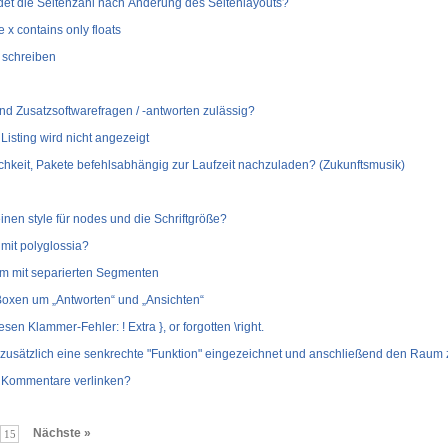
et die Seitenzahl nach Änderung des Seitenlayouts?
 x contains only floats
g schreiben
ind Zusatzsoftwarefragen / -antworten zulässig?
Listing wird nicht angezeigt
ichkeit, Pakete befehlsabhängig zur Laufzeit nachzuladen? (Zukunftsmusik)
einen style für nodes und die Schriftgröße?
 mit polyglossia?
mm mit separierten Segmenten
Boxen um „Antworten“ und „Ansichten“
sen Klammer-Fehler: ! Extra }, or forgotten \right.
usätzlich eine senkrechte "Funktion" eingezeichnet und anschließend den Raum 
r Kommentare verlinken?
Nächste »
15