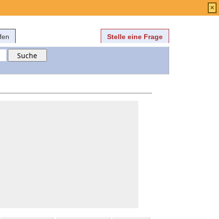
Anmelden
über
FAQ
×
fen
Stelle eine Frage