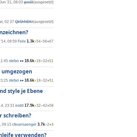
Jun '21, 08:03
gast3
(ausgesetzt)
ai, 02:37
QkShNEKr
(ausgesetzt)
nnzeichnen?
1.3k
 '14, 09:59
Felix
●
54
●
56
●
67
18.6k
11:45
stefan ♦♦
●
18
●
32
●
51
er umgezogen
18.6k
23:25
stefan ♦♦
●
18
●
32
●
51
nd style je Ebene
17.9k
14, 23:31
esdd
●
32
●
42
●
58
r schreiben?
3.7k
4, 09:15
cfeuersaenger
●
2
●
3
chleife verwenden?