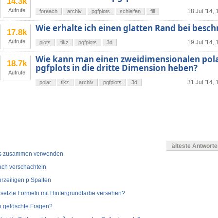
14.3k
Aufrufe
18 Jul '14, 
foreach
archiv
pgfplots
schleifen
fill
Wie erhalte ich einen glatten Rand bei besch
17.8k
Aufrufe
19 Jul '14, 
plots
tikz
pgfplots
3d
Wie kann man einen zweidimensionalen pola
18.7k
pgfplots in die dritte Dimension heben?
Aufrufe
31 Jul '14, 
polar
tikz
archiv
pgfplots
3d
en
älteste Antwort
us zusammen verwenden
ach verschachteln
rzeiligen p Spalten
setzte Formeln mit Hintergrundfarbe versehen?
ch gelöschte Fragen?