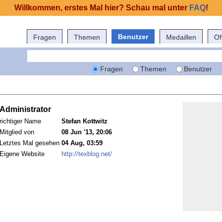
Willkommen, erstes Mal hier? Schau mal unter
FAQ
!
Benutzer
Fragen
Themen
Medaillen
Of
Fragen
Themen
Benutzer
Administrator
richtiger Name
Stefan Kottwitz
Mitglied von
08 Jun '13, 20:06
Letztes Mal gesehen
04 Aug, 03:59
Eigene Website
http://texblog.net/