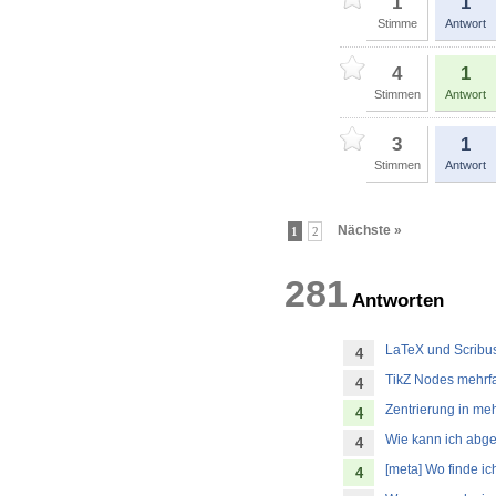
1
1
Stimme
Antwort
4
1
Stimmen
Antwort
3
1
Stimmen
Antwort
Nächste »
1
2
281
Antwort
LaTeX und Scrib
4
TikZ Nodes mehrf
4
Zentrierung in meh
4
Wie kann ich abge
4
[meta] Wo finde i
4