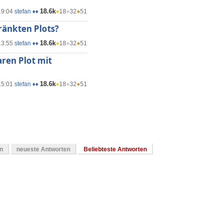
18.6k
19:04
stefan ♦♦
●
18
●
32
●
51
ränkten Plots?
18.6k
13:55
stefan ♦♦
●
18
●
32
●
51
ren Plot mit
18.6k
15:01
stefan ♦♦
●
18
●
32
●
51
en
neueste Antworten
Beliebteste Antworten