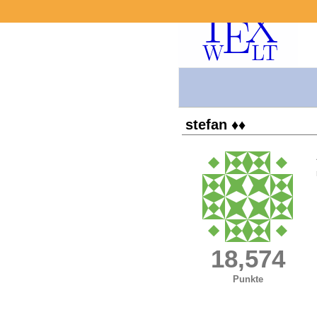
stefan ♦♦
18,574
Punkte