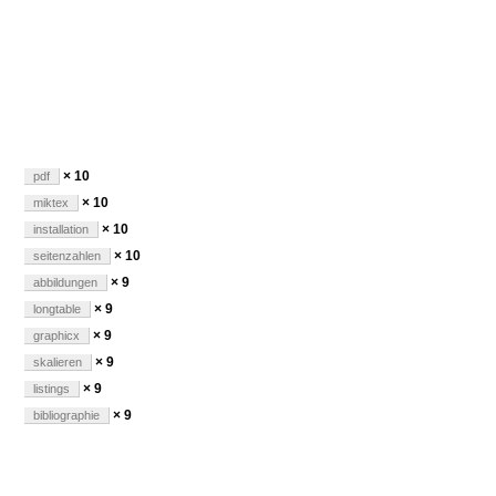
× 10
pdf
× 10
miktex
× 10
installation
× 10
seitenzahlen
× 9
abbildungen
× 9
longtable
× 9
graphicx
× 9
skalieren
× 9
listings
× 9
bibliographie