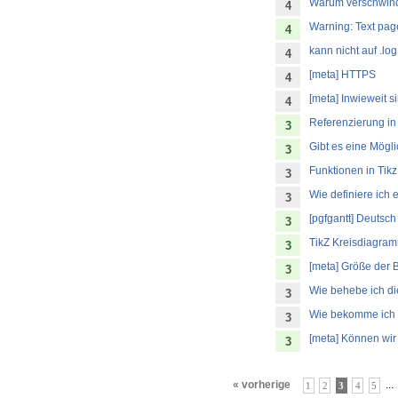
Warum verschwind
4
Warning: Text page
4
kann nicht auf .lo
4
[meta] HTTPS
4
[meta] Inwieweit s
4
Referenzierung in 
3
Gibt es eine Mögl
3
Funktionen in Tikz
3
Wie definiere ich 
3
[pgfgantt] Deutsch
3
TikZ Kreisdiagra
3
[meta] Größe der 
3
Wie behebe ich die
3
Wie bekomme ich z
3
[meta] Können wi
3
« vorherige
...
1
2
3
4
5