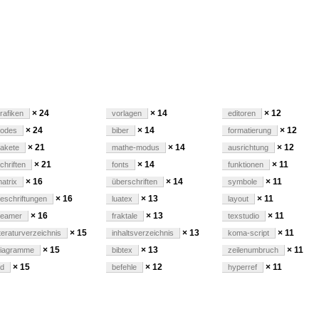
ungen
× 24
× 14
× 12
rafiken
vorlagen
editoren
× 24
× 14
× 12
odes
biber
formatierung
× 21
× 14
× 12
akete
mathe-modus
ausrichtung
× 21
× 14
× 11
chriften
fonts
funktionen
× 16
× 14
× 11
atrix
überschriften
symbole
× 16
× 13
× 11
eschriftungen
luatex
layout
× 16
× 13
× 11
beamer
fraktale
texstudio
× 15
× 13
× 11
iteraturverzeichnis
inhaltsverzeichnis
koma-script
× 15
× 13
× 11
iagramme
bibtex
zeilenumbruch
× 15
× 12
× 11
d
befehle
hyperref