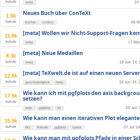
Aufrufe
24 
meta
Neues Buch über ConTeXt
1.5k
Aufrufe
06 M
bücher
context
[meta] Wollen wir Nicht-Support-Fragen ke
11.8k
Aufrufe
17 Mai
meta
[meta] Neue Medaillen
8.3k
Aufrufe
18 Jun '14, 
meta
[meta] TeXwelt.de ist auf einen neuen Serv
12.5k
Aufrufe
18 Jun '14, 
geschwindigkeit
meta
Wie kann ich mit pgfplots den axis backgrou
17.5k
setzen?
Aufrufe
28 Jun '
plots
pgfplots
3d
Wie kann man einen iterativen Plot elegante
15.5k
Aufrufe
07 Jul '1
tikz
fraktale
pgfplots
luatex
Wie kann man mit pgfplots Pfade in einer S