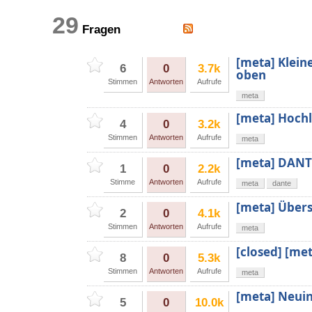
29
Fragen
[meta] Klein
6
0
3.7k
oben
Stimmen
Antworten
Aufrufe
meta
[meta] Hochl
4
0
3.2k
Stimmen
Antworten
Aufrufe
meta
[meta] DANT
1
0
2.2k
Stimme
Antworten
Aufrufe
meta
dante
[meta] Übers
2
0
4.1k
Stimmen
Antworten
Aufrufe
meta
[closed] [me
8
0
5.3k
Stimmen
Antworten
Aufrufe
meta
[meta] Neuin
5
0
10.0k