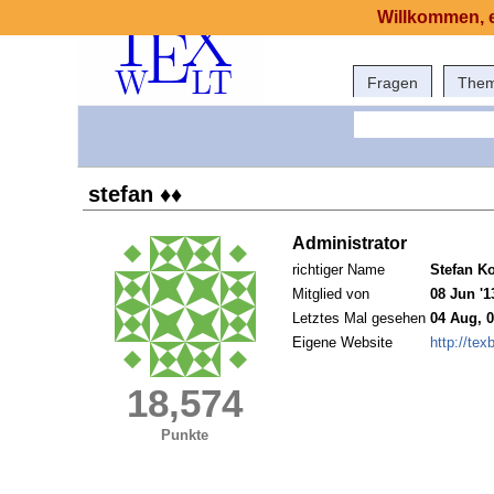
Willkommen, e
Fragen
The
stefan ♦♦
Administrator
richtiger Name
Stefan Ko
Mitglied von
08 Jun '1
Letztes Mal gesehen
04 Aug, 0
Eigene Website
http://tex
18,574
Punkte