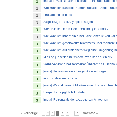
[meta] E-Mail Benachrichtigung - Link auf Fragestel
3
Wie kann ich das pgfornament auf allen Seiten anz
3
Fraktale mit pgfplots
3
Sage TeX, es soll Asymptote sagen...
3
Wie erstelle ich ein Dokument im Querformat?
3
Wie kann ich innerhalb einer Tabellenzelle vertikal 
3
Wie kann ich geschweifte Klammern über mehrere 
3
Wie kann ich auf einfachem Weg eine Umgebung mo
3
Missing { inserted mit \mbox - warum der Fehler?
3
Vorher-Abstand bei zentrierter Überschrift ausschal
3
[meta] Unbeantwortete Fragen/Offene Fragen
3
tikz und dekorierte Linie
3
[meta] Was ist beim Schließen einer Frage zu beac
3
Usepackage pgfplots Update
3
[meta] Prozentsatz der akzeptierten Antworten
3
« vorherige
...
Nächste »
1
2
3
4
5
6
15