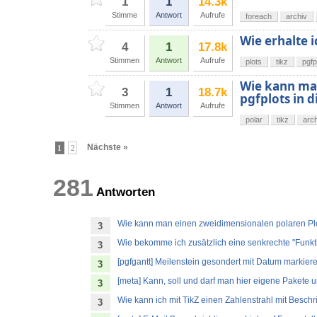
1
1
14.3k
Stimme
Antwort
Aufrufe
foreach
archiv
Wie erhalte 
4
1
17.8k
Stimmen
Antwort
Aufrufe
plots
tikz
pgfp
Wie kann man
3
1
18.7k
pgfplots in 
Stimmen
Antwort
Aufrufe
polar
tikz
arch
Nächste »
1
2
281
Antworten
Wie kann man einen zweidimensionalen polaren Plot
3
Wie bekomme ich zusätzlich eine senkrechte "Funk
3
[pgfgantt] Meilenstein gesondert mit Datum markier
3
[meta] Kann, soll und darf man hier eigene Pakete u
3
Wie kann ich mit TikZ einen Zahlenstrahl mit Beschr
3