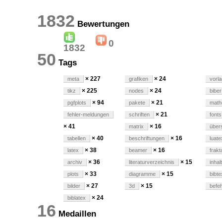
1832
Bewertungen
0
1832
50
Tags
× 227
× 24
meta
grafiken
vorl
× 225
× 24
tikz
nodes
biber
× 94
× 21
pgfplots
pakete
math
× 21
fehler-meldungen
schriften
fonts
× 41
× 16
matrix
übers
× 40
× 16
tabellen
beschriftungen
luate
× 38
× 16
latex
beamer
frakt
× 36
× 15
archiv
literaturverzeichnis
inhal
× 33
× 15
plots
diagramme
bibte
× 27
× 15
bilder
3d
befeh
× 24
biblatex
16
Medaillen