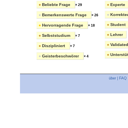
●
Beliebte Frage
●
Experte
× 29
●
Korrekte
●
Bemerkenswerte Frage
× 26
●
Student
●
Hervorragende Frage
× 18
●
Lehrer
●
Selbststudium
× 7
●
Validated
●
Diszipliniert
× 7
●
Unterstüt
●
Geisterbeschwörer
× 4
über
|
FAQ