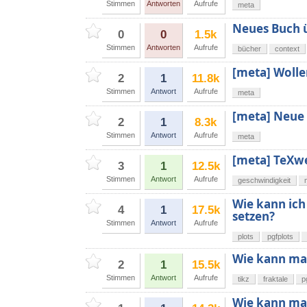
Stimmen
Antworten
Aufrufe
meta
Neues Buch 
0
0
1.5k
Stimmen
Antworten
Aufrufe
bücher
context
[meta] Wolle
2
1
11.8k
Stimmen
Antwort
Aufrufe
meta
[meta] Neue
2
1
8.3k
Stimmen
Antwort
Aufrufe
meta
[meta] TeXwe
3
1
12.5k
Stimmen
Antwort
Aufrufe
geschwindigkeit
Wie kann ich
4
1
17.5k
setzen?
Stimmen
Antwort
Aufrufe
plots
pgfplots
Wie kann man
2
1
15.5k
Stimmen
Antwort
Aufrufe
tikz
fraktale
p
Wie kann man