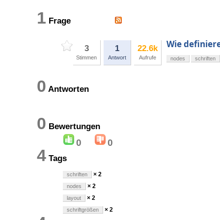
1
Frage
Wie definiere
3
1
22.6k
Stimmen
Antwort
Aufrufe
nodes
schriften
0
Antworten
0
Bewertungen
0
0
4
Tags
× 2
schriften
× 2
nodes
× 2
layout
× 2
schriftgrößen