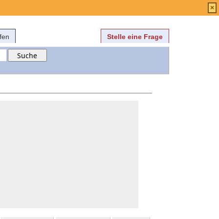
Anmelden
über
FAQ
×
fen
Stelle eine Frage