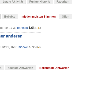
Letzte Aktivität
Punkte-Historie
Favoriten
Beliebte
mit den meisten Stimmen
Offen
1.6k
ez '19, 17:33
Bartman
●
1
●
3
iner anderen
3.7k
 Okt '19, 16:01
moewe
●
3
●
6
en
neueste Antworten
Beliebteste Antworten