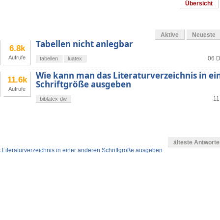
Übersicht
Aktive
Neueste
Tabellen nicht anlegbar
6.8k
Aufrufe
06 D
tabellen
luatex
Wie kann man das Literaturverzeichnis in e
11.6k
Schriftgröße ausgeben
Aufrufe
11
biblatex-dw
älteste Antwort
Literaturverzeichnis in einer anderen Schriftgröße ausgeben
en