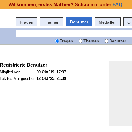
Willkommen, erstes Mal hier? Schau mal unter
FAQ
!
Benutzer
Fragen
Themen
Medaillen
Of
Fragen
Themen
Benutzer
Registrierte Benutzer
Mitglied von
09 Okt '19, 17:37
Letztes Mal gesehen
12 Okt '25, 21:39