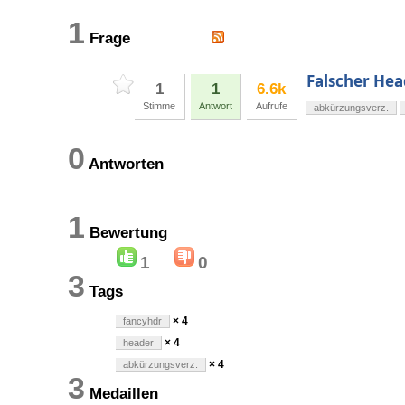
1
Frage
Falscher Hea
1
1
6.6k
Stimme
Antwort
Aufrufe
abkürzungsverz.
0
Antworten
1
Bewertung
1
0
3
Tags
× 4
fancyhdr
× 4
header
× 4
abkürzungsverz.
3
Medaillen