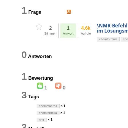
1
Frage
\NMR-Befehl
2
1
4.6k
im Lösungsm
Stimmen
Antwort
Aufrufe
chemformula
ch
0
Antworten
1
Bewertung
1
0
3
Tags
× 1
chemmacros
× 1
chemformula
× 1
nmr
3