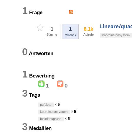
1
Frage
Lineare/qua
1
1
8.1k
Stimme
Antwort
Aufrufe
koordinatensystem
0
Antworten
1
Bewertung
1
0
3
Tags
× 5
pgfplots
× 5
koordinatensystem
× 5
funktionsgraph
3
Medaillen