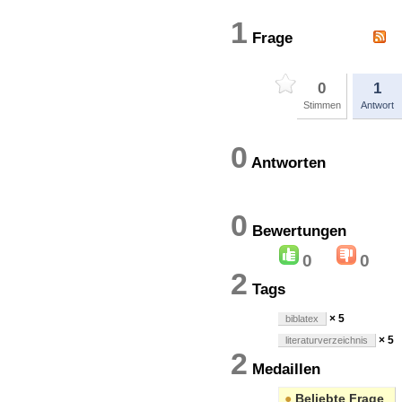
1
Frage
0
1
Stimmen
Antwort
0
Antworten
0
Bewertung
0
0
2
Tags
× 5
biblatex
× 5
literaturverzeichnis
2
Medaillen
●
Beliebte Frage