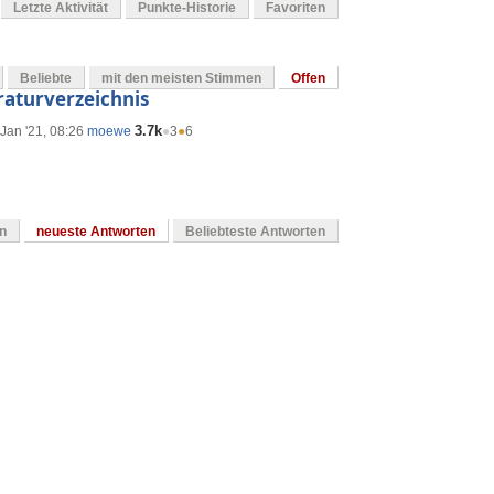
Letzte Aktivität
Punkte-Historie
Favoriten
Beliebte
mit den meisten Stimmen
Offen
raturverzeichnis
3.7k
Jan '21, 08:26
moewe
●
3
●
6
en
neueste Antworten
Beliebteste Antworten