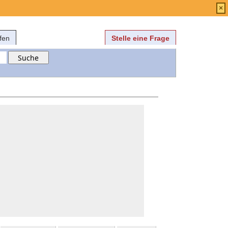
Anmelden
über
FAQ
×
fen
Stelle eine Frage