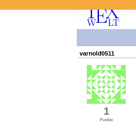
varnold0511
1
Punkte