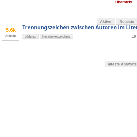
Übersicht
Aktive
Neueste
Trennungszeichen zwischen Autoren im Lite
5.6k
Aufrufe
19 
biblatex
literaturverzeichnis
älteste Antwort
en