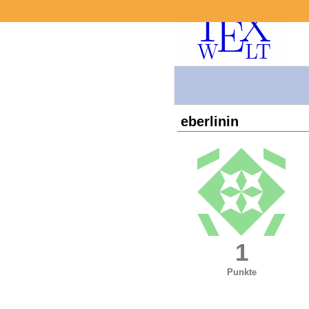
eberlinin
1
Punkte