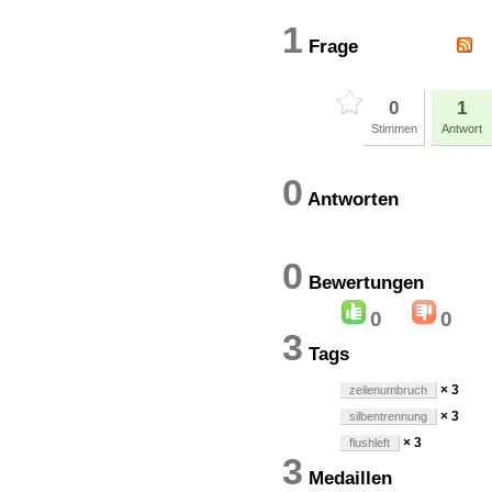
1
Frage
0
1
Stimmen
Antwort
0
Antworten
0
Bewertung
0
0
3
Tags
× 3
zeilenumbruch
× 3
silbentrennung
× 3
flushleft
3
Medaillen