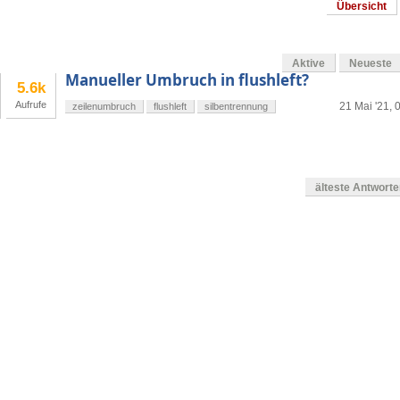
Übersicht
Aktive
Neueste
Manueller Umbruch in flushleft?
5.6k
Aufrufe
21 Mai '21, 
zeilenumbruch
flushleft
silbentrennung
älteste Antwort
en