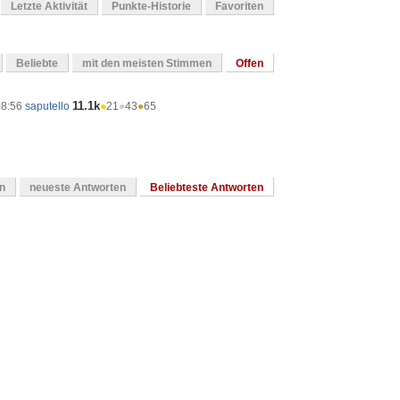
Letzte Aktivität
Punkte-Historie
Favoriten
Beliebte
mit den meisten Stimmen
Offen
11.1k
08:56
saputello
●
21
●
43
●
65
en
neueste Antworten
Beliebteste Antworten