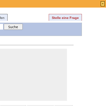
Anmelden
über
FAQ
×
fen
Stelle eine Frage