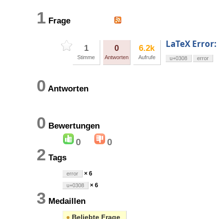
1
Frage
LaTeX Error:
1
0
6.2k
Stimme
Antworten
Aufrufe
u+0308
error
0
Antworten
0
Bewertungen
0
0
2
Tags
× 6
error
× 6
u+0308
3
Medaillen
●
Beliebte Frage