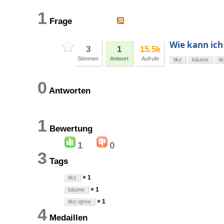
1
Frage
Wie kann ich
3
1
15.5k
Stimmen
Antwort
Aufrufe
tikz
bäume
ti
0
Antworten
1
Bewertung
1
0
3
Tags
× 1
tikz
× 1
bäume
× 1
tikz-qtree
4
Medaillen