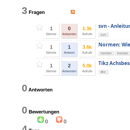
3
Fragen
svn - Anleitu
1
0
1.3k
Stimme
Antworten
Aufrufe
svn
Normen: Wie
1
1
3.6k
Stimme
Antwort
Aufrufe
normen
trennen
Tikz Achsbes
1
2
5.0k
Stimme
Antworten
Aufrufe
tikz
0
Antworten
0
Bewertungen
0
0
4