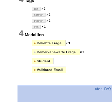
Tags
× 2
tikz
× 2
normen
× 2
trennen
× 1
svn
4
Medaillen
●
Beliebte Frage
× 3
●
Bemerkenswerte Frage
× 2
●
Student
●
Validated Email
über
|
FAQ