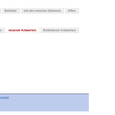
Beliebte
mit den meisten Stimmen
Offen
en
neueste Antworten
Beliebteste Antworten
ontakt