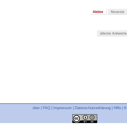
Aktive
Neueste
älteste Antwort
en
über
|
FAQ
|
Impressum
|
Datenschutzerklärung
|
Hilfe
|
K