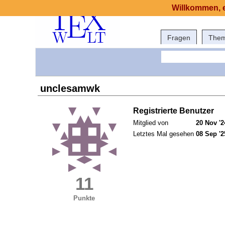
Willkommen, e
Fragen
The
unclesamwk
Registrierte Benutzer
Mitglied von
20 Nov '2
Letztes Mal gesehen
08 Sep '2
11
Punkte