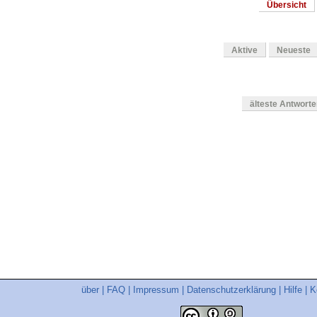
Übersicht
Aktive
Neueste
älteste Antwort
en
über
|
FAQ
|
Impressum
|
Datenschutzerklärung
|
Hilfe
|
K