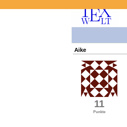
Aike
11
Punkte