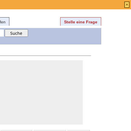
Anmelden
über
FAQ
×
fen
Stelle eine Frage