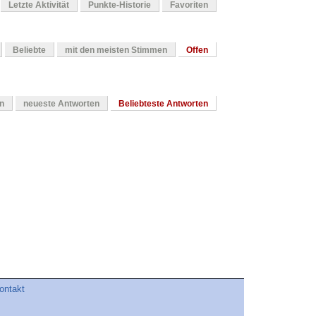
Letzte Aktivität
Punkte-Historie
Favoriten
Beliebte
mit den meisten Stimmen
Offen
en
neueste Antworten
Beliebteste Antworten
ontakt