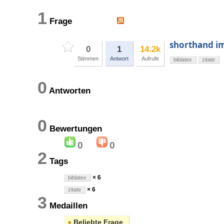
1
Frage
shorthand im
0
1
14.2k
Stimmen
Antwort
Aufrufe
biblatex
zitate
0
Antworten
0
Bewertungen
0
0
2
Tags
× 6
biblatex
× 6
zitate
3
Medaillen
●
Beliebte Frage