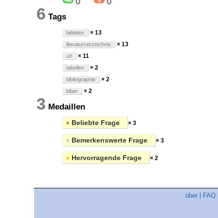
0
0
6
Tags
× 13
biblatex
× 13
literaturverzeichnis
× 11
url
× 2
tabellen
× 2
bibliographie
× 2
biber
3
Medaillen
●
Beliebte Frage
× 3
●
Bemerkenswerte Frage
× 3
●
Hervorragende Frage
× 2
über
|
FAQ