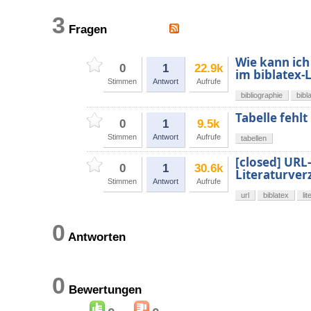
3
Fragen
Wie kann ich
0
1
22.9k
im biblatex-
Stimmen
Antwort
Aufrufe
bibliographie
bibl
Tabelle fehlt
0
1
9.5k
Stimmen
Antwort
Aufrufe
tabellen
[closed] URL
0
1
30.6k
Literaturver
Stimmen
Antwort
Aufrufe
url
biblatex
li
0
Antworten
0
Bewertungen