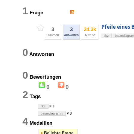
1
Frage
Pfeile eines
3
3
24.3k
Stimmen
Antworten
Aufrufe
tikz
baumdiagra
0
Antworten
0
Bewertungen
0
0
2
Tags
× 3
tikz
× 3
baumdiagramm
4
Medaillen
●
Beliebte Frage