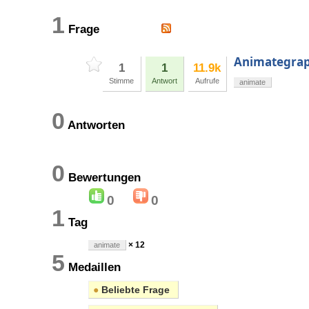
1
Frage
Animategrap
1
1
11.9k
Stimme
Antwort
Aufrufe
animate
0
Antworten
0
Bewertungen
0
0
1
Tag
× 12
animate
5
Medaillen
●
Beliebte Frage