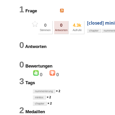
1
Frage
[closed] min
0
0
4.3k
Stimmen
Antworten
Aufrufe
chapter
nummeri
0
Antworten
0
Bewertungen
0
0
3
Tags
× 2
nummerierung
× 2
minitoc
× 2
chapter
2
Medaillen