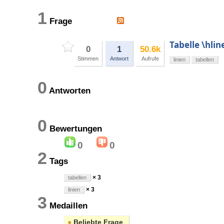
1
Frage
Tabelle \hlin
0
1
50.6k
Stimmen
Antwort
Aufrufe
linien
tabellen
0
Antworten
0
Bewertungen
0
0
2
Tags
× 3
tabellen
× 3
linien
3
Medaillen
●
Beliebte Frage