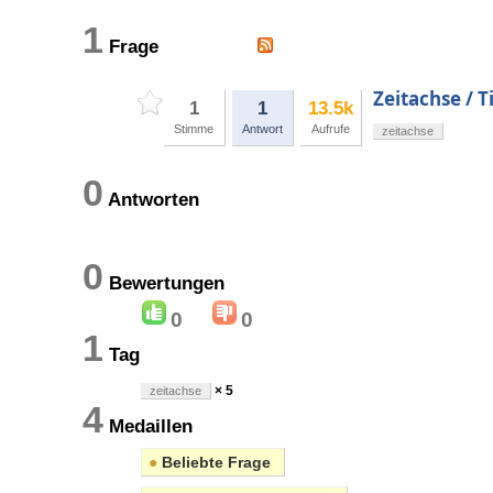
1
Frage
Zeitachse / 
1
1
13.5k
Stimme
Antwort
Aufrufe
zeitachse
0
Antworten
0
Bewertungen
0
0
1
Tag
× 5
zeitachse
4
Medaillen
●
Beliebte Frage