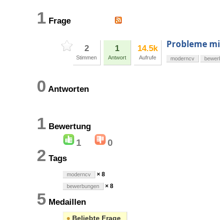
1
Frage
Probleme mi
2
1
14.5k
Stimmen
Antwort
Aufrufe
moderncv
bewer
0
Antworten
1
Bewertung
1
0
2
Tags
× 8
moderncv
× 8
bewerbungen
5
Medaillen
●
Beliebte Frage