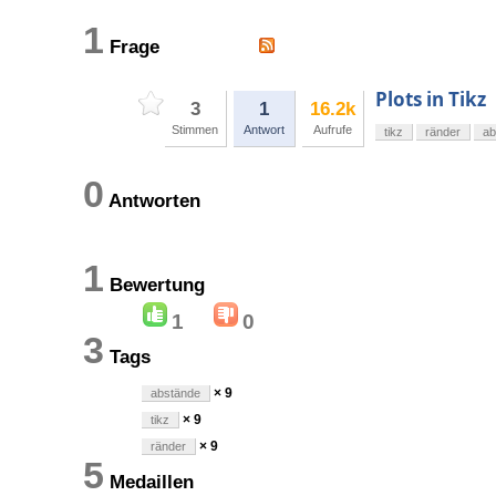
1
Frage
Plots in Tikz
3
1
16.2k
Stimmen
Antwort
Aufrufe
tikz
ränder
ab
0
Antworten
1
Bewertung
1
0
3
Tags
× 9
abstände
× 9
tikz
× 9
ränder
5
Medaillen