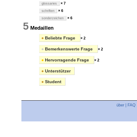
× 7
glossaries
× 6
schriften
× 6
sonderzeichen
5
Medaillen
●
Beliebte Frage
× 2
●
Bemerkenswerte Frage
× 2
●
Hervorragende Frage
× 2
●
Unterstützer
●
Student
über
|
FAQ