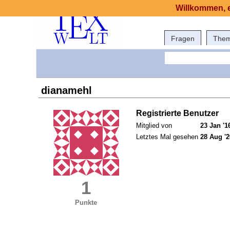
Willkommen, e
Fragen
The
dianamehl
Registrierte Benutzer
Mitglied von
23 Jan '1
Letztes Mal gesehen
28 Aug '2
1
Punkte