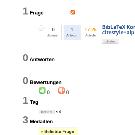
1
Frage
BibLaTeX Ko
0
1
17.2k
citestyle=al
Stimmen
Antwort
Aufrufe
biblatex
0
Antworten
0
Bewertungen
0
0
1
Tag
× 4
biblatex
3
Medaillen
●
Beliebte Frage