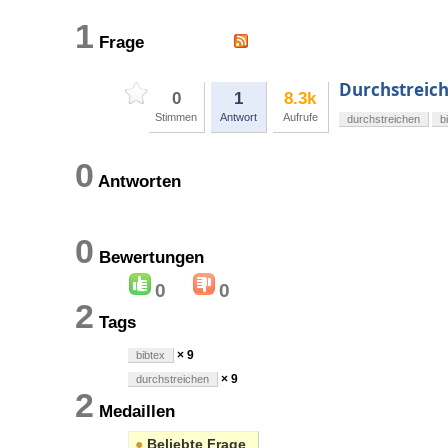
1
Frage
Durchstreich
0
1
8.3k
Stimmen
Antwort
Aufrufe
durchstreichen
b
0
Antworten
0
Bewertungen
0
0
2
Tags
× 9
bibtex
× 9
durchstreichen
2
Medaillen
●
Beliebte Frage