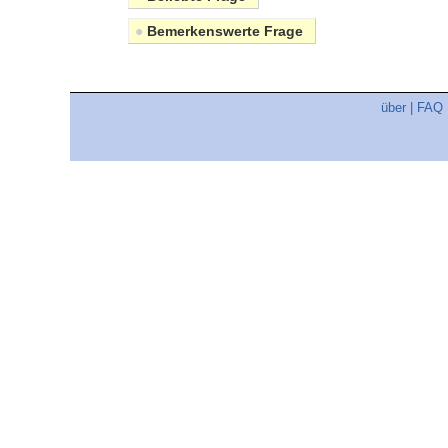
●
Bemerkenswerte Frage
über
|
FAQ