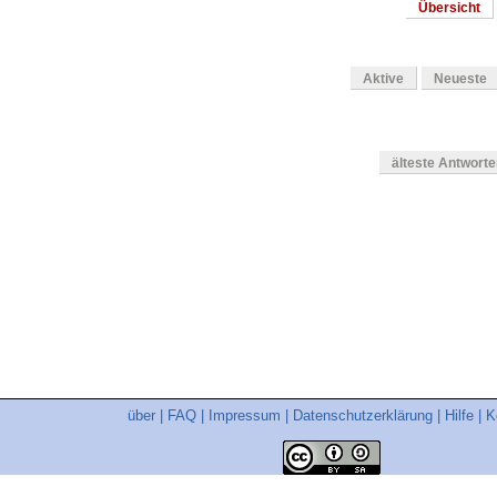
Übersicht
Aktive
Neueste
älteste Antwort
en
über
|
FAQ
|
Impressum
|
Datenschutzerklärung
|
Hilfe
|
K