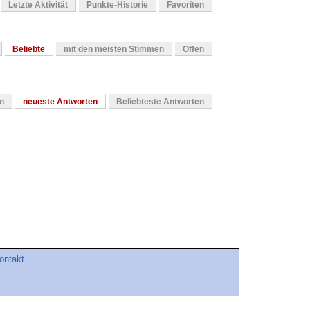
Letzte Aktivität
Punkte-Historie
Favoriten
Beliebte
mit den meisten Stimmen
Offen
en
neueste Antworten
Beliebteste Antworten
ontakt