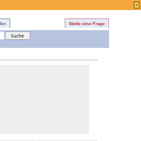
Anmelden
über
FAQ
×
fen
Stelle eine Frage