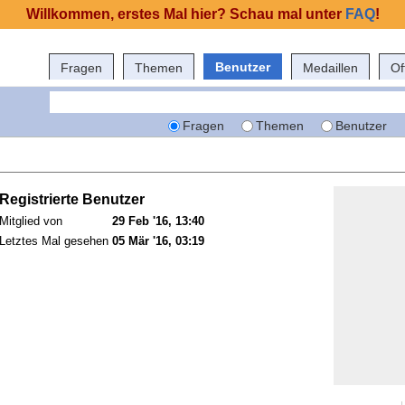
Willkommen, erstes Mal hier? Schau mal unter
FAQ
!
Benutzer
Fragen
Themen
Medaillen
Of
Fragen
Themen
Benutzer
Registrierte Benutzer
Mitglied von
29 Feb '16, 13:40
Letztes Mal gesehen
05 Mär '16, 03:19