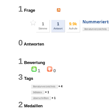
1
Frage
Nummerierte 
1
1
9.9k
Stimme
Antwort
Aufrufe
literaturverzeichnis
0
Antworten
1
Bewertung
1
0
3
Tags
× 4
literaturverzeichnis
× 1
biblatex
× 1
überschriften
2
Medaillen