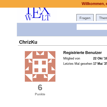
Willkommen, e
Fragen
The
ChrizKu
Registrierte Benutzer
Mitglied von
22 Okt '1
Letztes Mal gesehen
17 Mai '2
6
Punkte