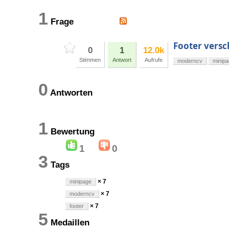
1
Frage
Footer vers
0
1
12.0k
Stimmen
Antwort
Aufrufe
moderncv
minip
0
Antworten
1
Bewertung
1
0
3
Tags
× 7
minipage
× 7
moderncv
× 7
footer
5
Medaillen