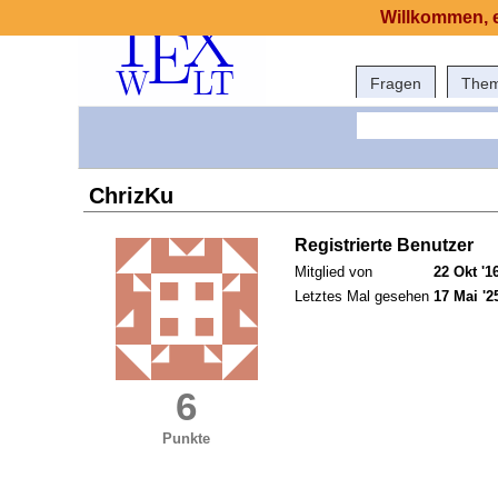
Willkommen, e
Fragen
The
ChrizKu
Registrierte Benutzer
Mitglied von
22 Okt '1
Letztes Mal gesehen
17 Mai '2
6
Punkte