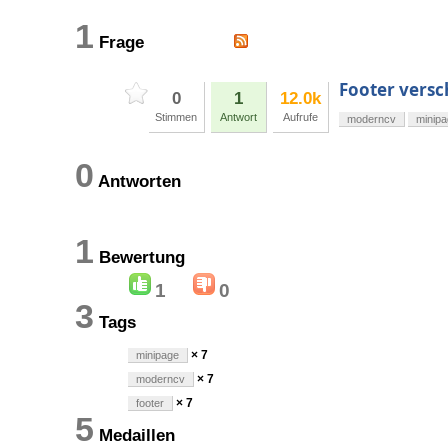
1
Frage
Footer vers
0
1
12.0k
Stimmen
Antwort
Aufrufe
moderncv
minip
0
Antworten
1
Bewertung
1
0
3
Tags
× 7
minipage
× 7
moderncv
× 7
footer
5
Medaillen