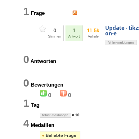
1
Frage
Update - tikz
0
1
11.5k
on-e
Stimmen
Antwort
Aufrufe
fehler-meldungen
0
Antworten
0
Bewertungen
0
0
1
Tag
× 10
fehler-meldungen
4
Medaillen
●
Beliebte Frage