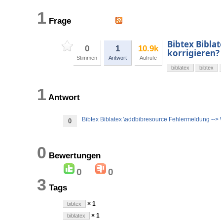
1
Frage
Bibtex Bibla
0
1
10.9k
korrigieren?
Stimmen
Antwort
Aufrufe
biblatex
bibtex
1
Antwort
Bibtex Biblatex \addbibresource Fehlermeldung --> 
0
0
Bewertungen
0
0
3
Tags
× 1
bibtex
× 1
biblatex