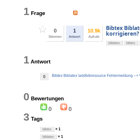
1
Frage
Bibtex Bibla
0
1
10.9k
korrigieren?
Stimmen
Antwort
Aufrufe
biblatex
bibtex
1
Antwort
Bibtex Biblatex \addbibresource Fehlermeldung --> 
0
0
Bewertungen
0
0
3
Tags
× 1
bibtex
× 1
biblatex