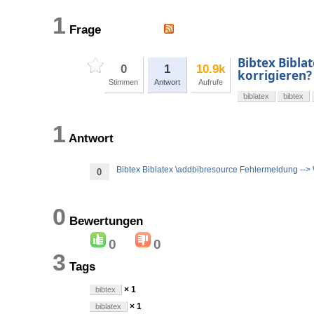
1
Frage
Bibtex Bibla
0
1
10.9k
korrigieren?
Stimmen
Antwort
Aufrufe
biblatex
bibtex
1
Antwort
Bibtex Biblatex \addbibresource Fehlermeldung --> 
0
0
Bewertungen
0
0
3
Tags
× 1
bibtex
× 1
biblatex