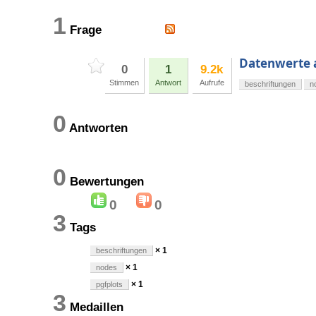
1
Frage
Datenwerte 
0
1
9.2k
Stimmen
Antwort
Aufrufe
beschriftungen
n
0
Antworten
0
Bewertungen
0
0
3
Tags
× 1
beschriftungen
× 1
nodes
× 1
pgfplots
3
Medaillen