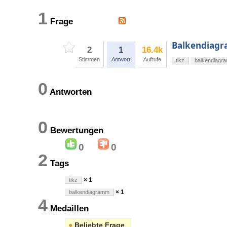
1
Frage
Balkendiagr
2
1
16.4k
Stimmen
Antwort
Aufrufe
tikz
balkendiagr
0
Antworten
0
Bewertungen
0
0
2
Tags
× 1
tikz
× 1
balkendiagramm
4
Medaillen
●
Beliebte Frage