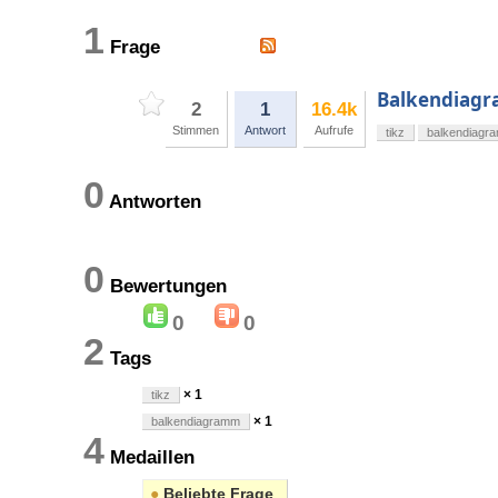
1
Frage
Balkendiagr
2
1
16.4k
Stimmen
Antwort
Aufrufe
tikz
balkendiagr
0
Antworten
0
Bewertungen
0
0
2
Tags
× 1
tikz
× 1
balkendiagramm
4
Medaillen
●
Beliebte Frage