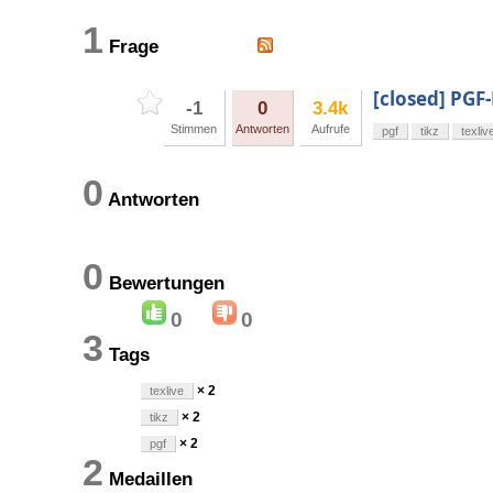
1
Frage
[closed] PGF
-1
0
3.4k
Stimmen
Antworten
Aufrufe
pgf
tikz
texliv
0
Antworten
0
Bewertungen
0
0
3
Tags
× 2
texlive
× 2
tikz
× 2
pgf
2
Medaillen