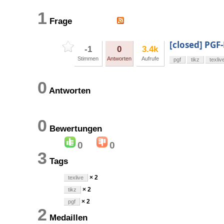
1
Frage
[closed] PGF
-1
0
3.4k
Stimmen
Antworten
Aufrufe
pgf
tikz
texliv
0
Antworten
0
Bewertungen
0
0
3
Tags
× 2
texlive
× 2
tikz
× 2
pgf
2
Medaillen