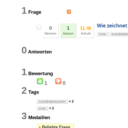
1
Frage
Wie zeichnet
0
1
11.4k
Stimmen
Antwort
Aufrufe
kreis
koordinate
0
Antworten
1
Bewertung
1
0
2
Tags
× 2
koordinatensystem
× 2
kreis
3
Medaillen
●
Beliebte Frage