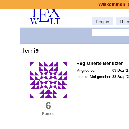
Willkommen, e
Fragen
The
lerni9
Registrierte Benutzer
Mitglied von
09 Dez '1
Letztes Mal gesehen
22 Aug '2
6
Punkte