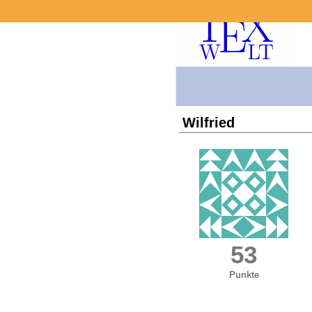
Wilfried
53
Punkte