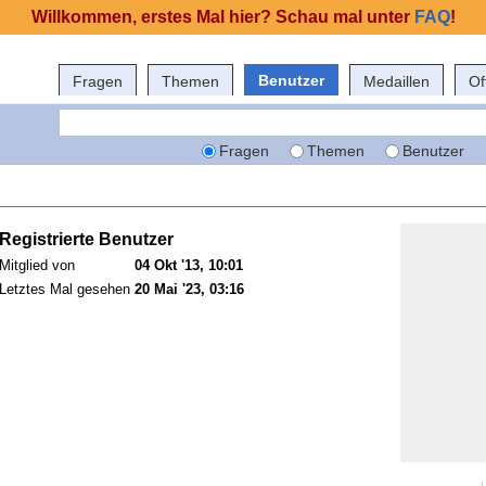
Willkommen, erstes Mal hier? Schau mal unter
FAQ
!
Benutzer
Fragen
Themen
Medaillen
Of
Fragen
Themen
Benutzer
Registrierte Benutzer
Mitglied von
04 Okt '13, 10:01
Letztes Mal gesehen
20 Mai '23, 03:16