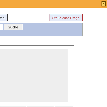
Anmelden
über
FAQ
×
fen
Stelle eine Frage