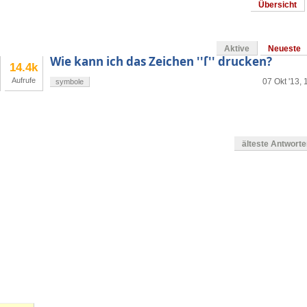
Übersicht
Aktive
Neueste
Wie kann ich das Zeichen ''ſ'' drucken?
14.4k
Aufrufe
07 Okt '13, 
symbole
älteste Antwort
en