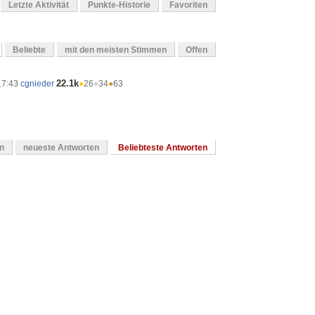
Letzte Aktivität
Punkte-Historie
Favoriten
Beliebte
mit den meisten Stimmen
Offen
22.1k
17:43
cgnieder
●
26
●
34
●
63
en
neueste Antworten
Beliebteste Antworten