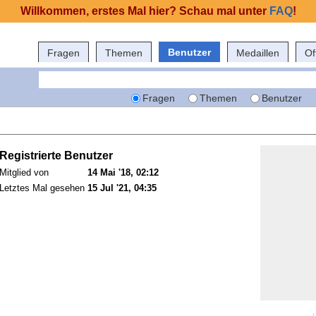
Willkommen, erstes Mal hier? Schau mal unter
FAQ
!
Benutzer
Fragen
Themen
Medaillen
Of
Fragen
Themen
Benutzer
Registrierte Benutzer
Mitglied von
14 Mai '18, 02:12
Letztes Mal gesehen
15 Jul '21, 04:35