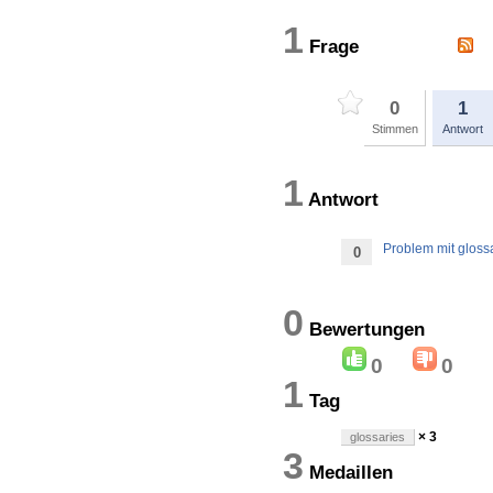
1
Frage
0
1
Stimmen
Antwort
1
Antwort
Problem mit gloss
0
0
Bewertung
0
0
1
Tag
× 3
glossaries
3
Medaillen