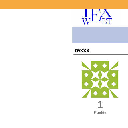
texxx
1
Punkte