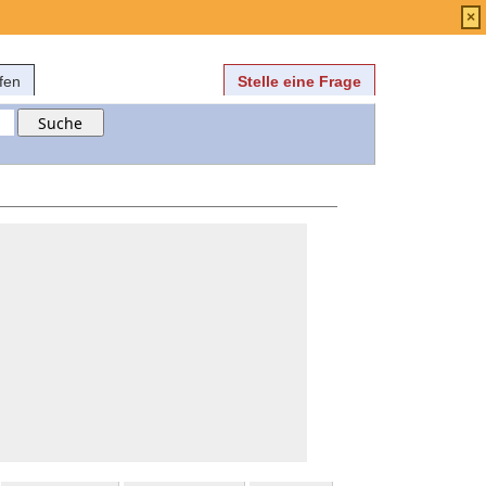
Anmelden
über
FAQ
×
fen
Stelle eine Frage