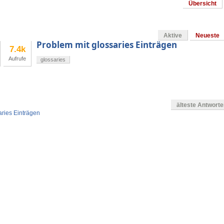
Übersicht
Aktive
Neueste
Problem mit glossaries Einträgen
7.4k
Aufrufe
glossaries
älteste Antwort
aries Einträgen
en