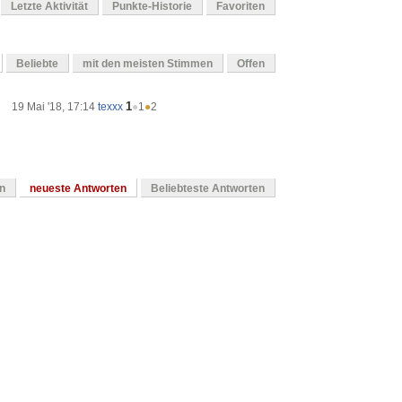
Letzte Aktivität
Punkte-Historie
Favoriten
Beliebte
mit den meisten Stimmen
Offen
1
19 Mai '18, 17:14
texxx
●
1
●
2
en
neueste Antworten
Beliebteste Antworten