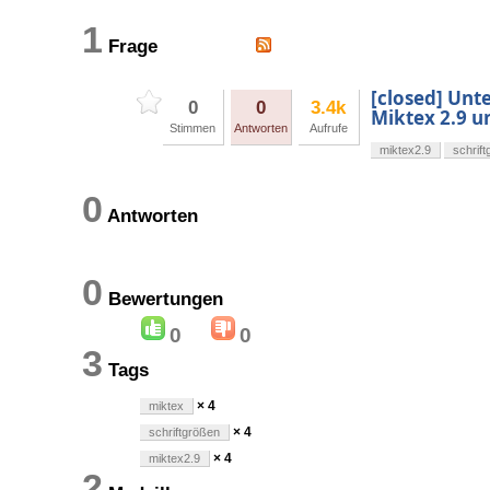
1
Frage
[closed] Unt
0
0
3.4k
Miktex 2.9 u
Stimmen
Antworten
Aufrufe
miktex2.9
schrif
0
Antworten
0
Bewertungen
0
0
3
Tags
× 4
miktex
× 4
schriftgrößen
× 4
miktex2.9
2