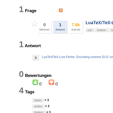
1
Frage
LuaTeX/TeX-
0
1
7.6k
Stimmen
Antwort
Aufrufe
eu2
fontenc
t
1
Antwort
LuaTeX/TeX-Live Fehler: Encoding scheme 'EU2' 
0
0
Bewertungen
0
0
4
Tags
× 3
luatex
× 3
texlive
× 3
fontenc