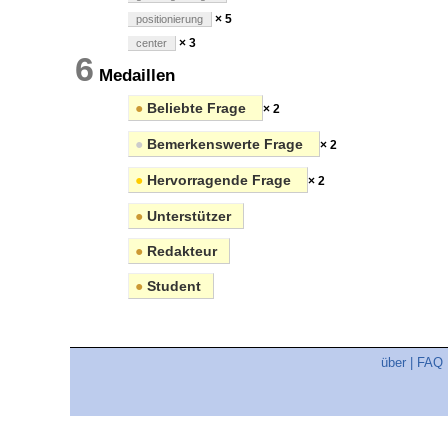
× 5
positionierung
× 3
center
6
Medaillen
●
Beliebte Frage
× 2
●
Bemerkenswerte Frage
× 2
●
Hervorragende Frage
× 2
●
Unterstützer
●
Redakteur
●
Student
über
|
FAQ