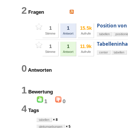
2
Fragen
Position von
1
1
15.5k
Stimme
Antwort
Aufrufe
tabellen
positioni
Tabelleninhal
1
1
11.9k
Stimme
Antwort
Aufrufe
center
tabellen
0
Antworten
1
Bewertung
1
0
4
Tags
× 8
tabellen
× 5
gleitumgebungen