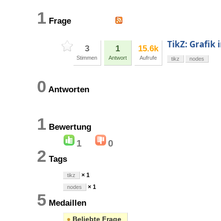
1
Frage
TikZ: Grafik 
3
1
15.6k
Stimmen
Antwort
Aufrufe
tikz
nodes
0
Antworten
1
Bewertung
1
0
2
Tags
× 1
tikz
× 1
nodes
5
Medaillen
●
Beliebte Frage