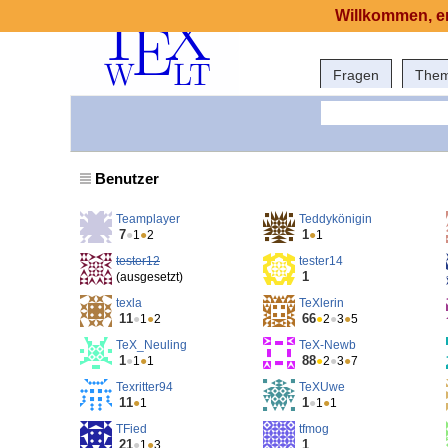
Willkommen, er
Fragen
The
Benutzer
Teamplayer
Teddykönigin
7
1
●
1
●
2
●
1
tester12
tester14
1
(ausgesetzt)
texla
TeXlerin
11
66
●
1
●
2
●
2
●
3
●
5
TeX_Neuling
TeX-Newb
1
88
●
1
●
1
●
2
●
3
●
7
Texritter94
TeXUwe
11
1
●
1
●
1
●
1
TFied
tfmog
21
1
●
1
●
3