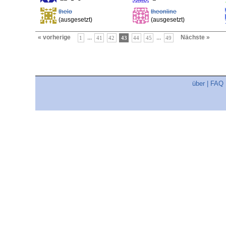
thelo
theonline
(ausgesetzt)
(ausgesetzt)
« vorherige
...
...
Nächste »
1
41
42
43
44
45
49
über
|
FAQ