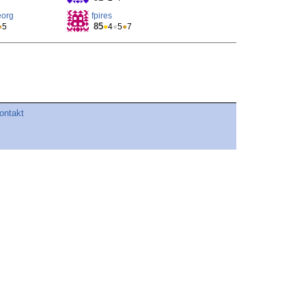
org
fpires
85
●
5
●
4
●
5
●
7
ontakt