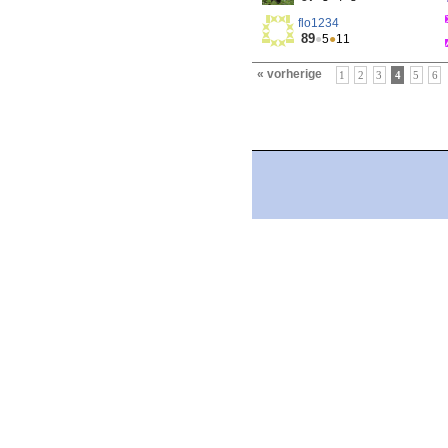
flo1234
89
●
5
●
11
« vorherige
1
2
3
4
5
6