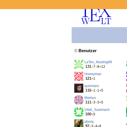
Benutzer
LaTex_Neuling89
131
●
7
●
8
●
12
Honeyman
121
●
1
quinmars
116
●
1
●
1
●
5
Markus
111
●
3
●
3
●
5
Vitali_Szarmach
100
●
5
pberg
97
●
3
●
4
●
8