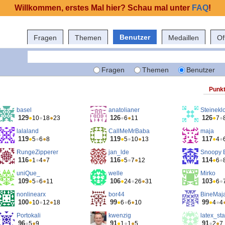
Willkommen, erstes Mal hier? Schau mal unter
FAQ
!
Benutzer
Fragen
Themen
Medaillen
Of
Fragen
Themen
Benutzer
Punk
basel
anatolianer
Steinekl
129
126
126
●
10
●
18
●
23
●
6
●
11
●
7
●
lalaland
CallMeMrBaba
maja
119
119
117
●
5
●
6
●
8
●
5
●
10
●
13
●
4
●
RungeZipperer
jan_lde
Snoopy 
116
116
114
●
1
●
4
●
7
●
5
●
7
●
12
●
6
●
uniQue_
welle
Mirko
109
106
103
●
5
●
6
●
11
●
24
●
26
●
31
●
6
●
nonlinearx
bor44
BineMaj
100
99
99
●
10
●
12
●
18
●
6
●
6
●
10
●
4
●
4
Portokali
kwenzig
latex_sta
96
91
91
●
5
●
9
●
1
●
1
●
5
●
2
●
7