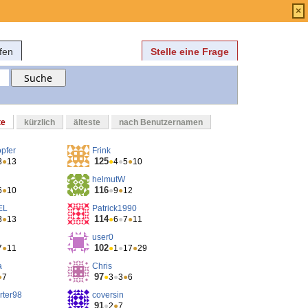
Anmelden
über
FAQ
×
fen
Stelle eine Frage
te
kürzlich
älteste
nach Benutzernamen
opfer
Frink
125
8
●
13
●
4
●
5
●
10
helmutW
116
6
●
10
●
9
●
12
EL
Patrick1990
114
8
●
13
●
6
●
7
●
11
user0
102
7
●
11
●
1
●
17
●
29
a
Chris
97
●
7
●
3
●
3
●
6
rter98
coversin
91
●
2
●
7