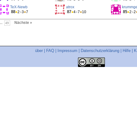
TeX-Newb
atrox
krummge
88
87
85
●
2
●
3
●
7
●
4
●
7
●
10
●
2
●
2
...
Nächste »
49
über
|
FAQ
|
Impressum
|
Datenschutzerklärung
|
Hilfe
|
K